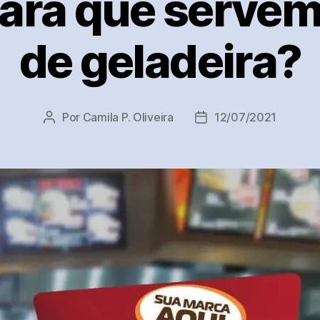
para que serve
de geladeira?
Por
Camila P. Oliveira
12/07/2021
Autor
Data
do
de
post
publicação