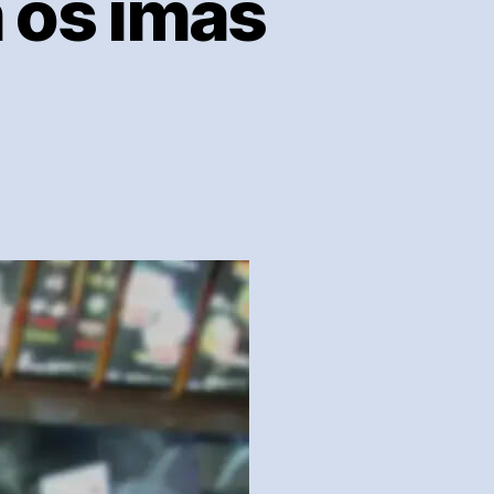
m os ímãs