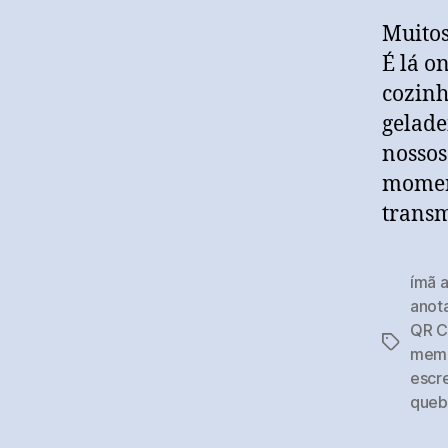
Muitos
É lá o
cozinh
gelade
nossos
moment
transm
ímã a
anot
QR 
Tags
memo
escr
queb