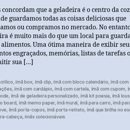
 concordam que a geladeira é o centro da coz
nde guardamos todas as coisas deliciosas que
amos ou compramos no mercado. No entanto
ira é muito mais do que um local para guarda
 alimentos. Uma ótima maneira de exibir seu
os engraçados, memórias, listas de tarefas 
itir sua […]
crílico
,
ímã box
,
ímã clip
,
ímã com bloco calendário
,
ímã com 
ações
,
ímã com cardápio
,
ímã com cartela
,
ímã com cupom
,
Code
,
ímã de geladeira personalizado
,
ímã kit poesia
,
ímã lous
 board
,
ímã memo paper
,
ímã mural
,
ímã para carro
,
ímã par
eve
,
ímã porta-copos
,
ímã porta-retrato
,
ímã que brilha no es
ra-cabeça
,
ímãs colecionáveis