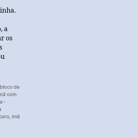
inha.
, a
r os
s
ou
bloco de
ímã com
a -
a
curo
,
ímã