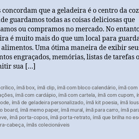
 concordam que a geladeira é o centro da coz
nde guardamos todas as coisas deliciosas que
amos ou compramos no mercado. No entanto
ira é muito mais do que um local para guarda
 alimentos. Uma ótima maneira de exibir seu
os engraçados, memórias, listas de tarefas 
itir sua […]
crílico
,
ímã box
,
ímã clip
,
ímã com bloco calendário
,
ímã com 
ações
,
ímã com cardápio
,
ímã com cartela
,
ímã com cupom
,
Code
,
ímã de geladeira personalizado
,
ímã kit poesia
,
ímã lous
 board
,
ímã memo paper
,
ímã mural
,
ímã para carro
,
ímã par
eve
,
ímã porta-copos
,
ímã porta-retrato
,
ímã que brilha no es
ra-cabeça
,
ímãs colecionáveis