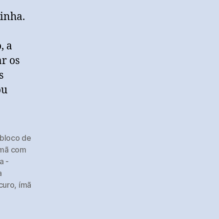
inha.
, a
r os
s
ou
bloco de
ímã com
a -
a
curo
,
ímã