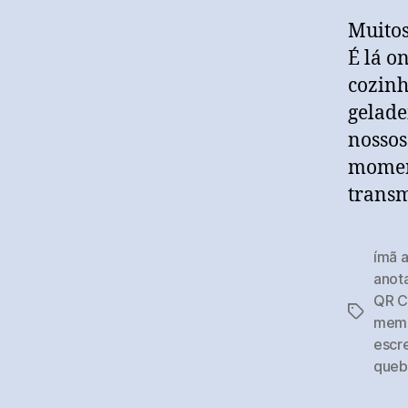
Muitos
É lá o
cozinh
gelade
nossos
moment
transm
ímã a
anot
QR 
Tags
memo
escr
queb