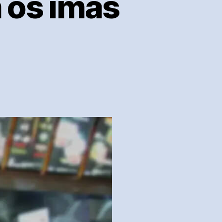
m os ímãs