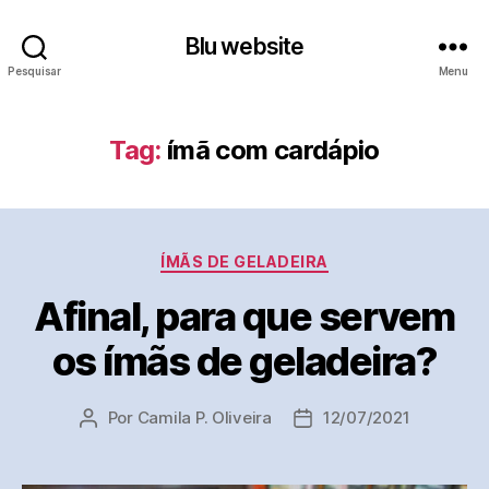
Blu website
Pesquisar
Menu
Tag:
ímã com cardápio
Categorias
ÍMÃS DE GELADEIRA
Afinal, para que servem
os ímãs de geladeira?
Por
Camila P. Oliveira
12/07/2021
Autor
Data
do
de
post
publicação