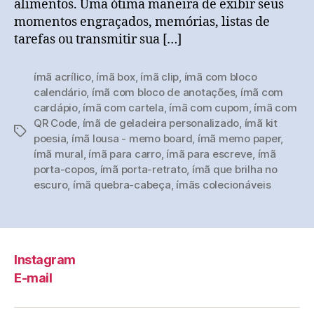
alimentos. Uma ótima maneira de exibir seus
momentos engraçados, memórias, listas de
tarefas ou transmitir sua […]
ímã acrílico
,
ímã box
,
ímã clip
,
ímã com bloco
calendário
,
ímã com bloco de anotações
,
ímã com
cardápio
,
ímã com cartela
,
ímã com cupom
,
ímã com
QR Code
,
ímã de geladeira personalizado
,
ímã kit
Tags
poesia
,
ímã lousa - memo board
,
ímã memo paper
,
ímã mural
,
ímã para carro
,
ímã para escreve
,
ímã
porta-copos
,
ímã porta-retrato
,
ímã que brilha no
escuro
,
ímã quebra-cabeça
,
ímãs colecionáveis
Instagram
E-mail