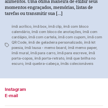
alimentos. Uma ótima maneira de exibir seus
momentos engraçados, memórias, listas de
tarefas ou transmitir sua […]
ímã acrílico
,
ímã box
,
ímã clip
,
ímã com bloco
calendário
,
ímã com bloco de anotações
,
ímã com
cardápio
,
ímã com cartela
,
ímã com cupom
,
ímã com
QR Code
,
ímã de geladeira personalizado
,
ímã kit
Tags
poesia
,
ímã lousa - memo board
,
ímã memo paper
,
ímã mural
,
ímã para carro
,
ímã para escreve
,
ímã
porta-copos
,
ímã porta-retrato
,
ímã que brilha no
escuro
,
ímã quebra-cabeça
,
ímãs colecionáveis
Instagram
E-mail