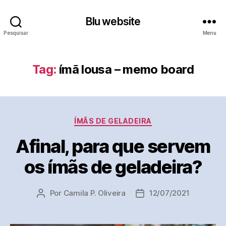
Blu website
Pesquisar
Menu
Tag:
ímã lousa – memo board
Categorias
ÍMÃS DE GELADEIRA
Afinal, para que servem
os ímãs de geladeira?
Por
Camila P. Oliveira
12/07/2021
Autor
Data
do
de
post
publicação