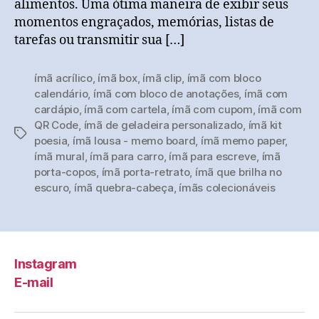
alimentos. Uma ótima maneira de exibir seus
momentos engraçados, memórias, listas de
tarefas ou transmitir sua […]
ímã acrílico
,
ímã box
,
ímã clip
,
ímã com bloco
calendário
,
ímã com bloco de anotações
,
ímã com
cardápio
,
ímã com cartela
,
ímã com cupom
,
ímã com
QR Code
,
ímã de geladeira personalizado
,
ímã kit
Tags
poesia
,
ímã lousa - memo board
,
ímã memo paper
,
ímã mural
,
ímã para carro
,
ímã para escreve
,
ímã
porta-copos
,
ímã porta-retrato
,
ímã que brilha no
escuro
,
ímã quebra-cabeça
,
ímãs colecionáveis
Instagram
E-mail