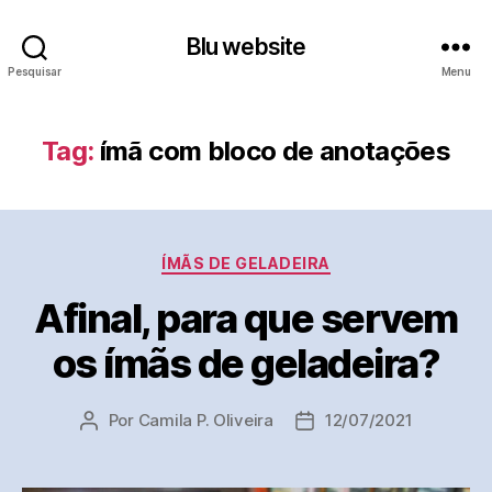
Blu website
Pesquisar
Menu
Tag:
ímã com bloco de anotações
Categorias
ÍMÃS DE GELADEIRA
Afinal, para que servem
os ímãs de geladeira?
Por
Camila P. Oliveira
12/07/2021
Autor
Data
do
de
post
publicação