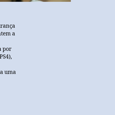
urança
ntem a
a por
PS4),
 a uma