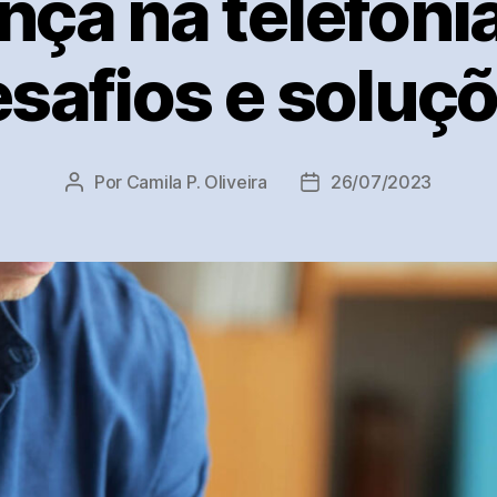
ça na telefoni
safios e soluç
Por
Camila P. Oliveira
26/07/2023
Autor
Data
do
de
post
publicação