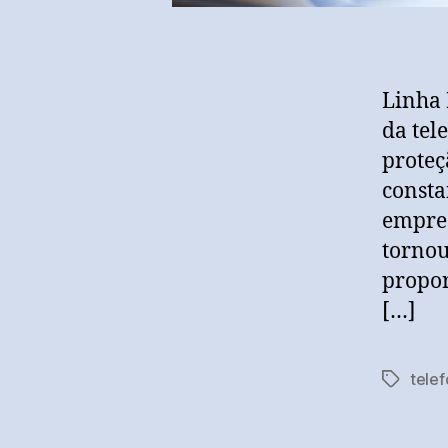
Linha 
da tel
proteç
consta
empres
tornou
propor
[…]
tele
Tags