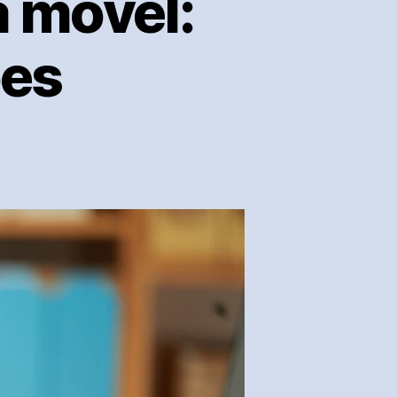
a móvel:
ões