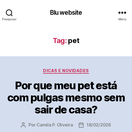
Blu website
Pesquisar
Menu
Tag:
pet
Categorias
DICAS E NOVIDADES
Por que meu pet está
com pulgas mesmo sem
sair de casa?
Por
Camila P. Oliveira
18/02/2026
Autor
Data
do
de