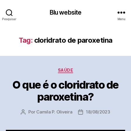
Blu website
Pesquisar
Menu
Tag:
cloridrato de paroxetina
Categorias
SAÚDE
O que é o cloridrato de
paroxetina?
Por
Camila P. Oliveira
18/08/2023
Autor
Data
do
de
post
publicação