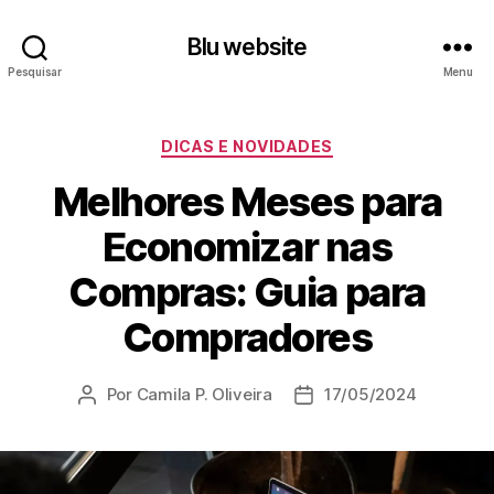
Blu website
Pesquisar
Menu
Categorias
DICAS E NOVIDADES
Melhores Meses para
Economizar nas
Compras: Guia para
Compradores
Por
Camila P. Oliveira
17/05/2024
Autor
Data
do
de
post
publicação